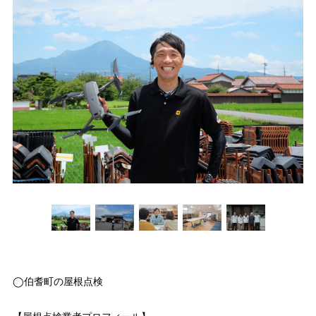
◯伯耆町の屋根点検