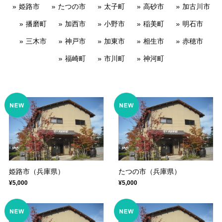
姫路市
たつの市
太子町
高砂市
加古川市
播磨町
加西市
小野市
稲美町
明石市
三木市
神戸市
加東市
相生市
赤穂市
福崎町
市川町
神河町
姫路市（兵庫県）
たつの市（兵庫県）
¥5,000
¥5,000