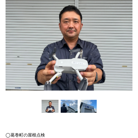
◯葛巻町の屋根点検