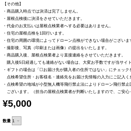
【その他】
・商品購入時点では決済は完了しません。
・屋根点検後に決済をさせていただきます。
・代金のお支払いは屋根点検業者へする必要はありません。
・住宅の屋根点検を1回行います。
・住宅の周囲の環境によってドローン点検ができない場合がございま
・撮影後、写真（印刷または画像）の提出をいたします。
・商品購入後、屋根点検業者より直接連絡をさせていただきます。
購入後5日経過しても連絡がない場合は、大変お手数ですが当サイ
・ギフトの場合は「☐お届け先が購入者の住所ではない」にチェック
点検希望住所・お客様名・連絡先をお届け先情報の入力にご記入く
・点検希望の地域が小型無人機等飛行禁止法によりドローン飛行禁止
ございます。（担当の屋根点検業者が判断いたしますので、ご安心
¥5,000
数量