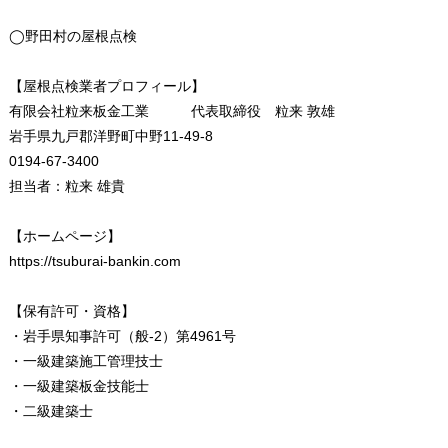
◯野田村の屋根点検
【屋根点検業者プロフィール】
有限会社粒来板金工業 代表取締役 粒来 敦雄
岩手県九戸郡洋野町中野11-49-8
0194-67-3400
担当者：粒来 雄貴
【ホームページ】
https://tsuburai-bankin.com
【保有許可・資格】
・岩手県知事許可（般-2）第4961号
・一級建築施工管理技士
・一級建築板金技能士
・二級建築士