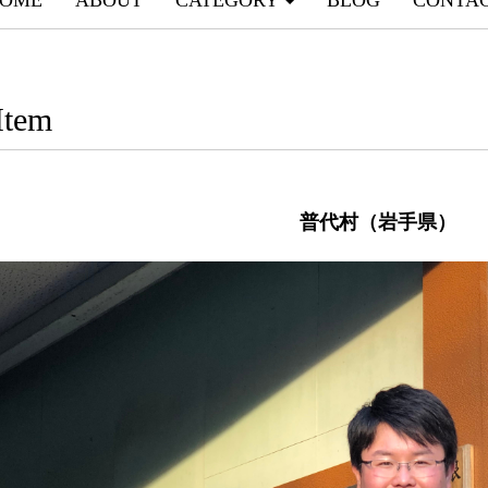
OME
ABOUT
CATEGORY
BLOG
CONTA
Item
普代村（岩手県）