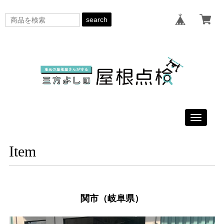
search
Toggle
navigati
Item
関市（岐阜県）