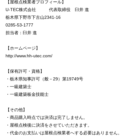
【屋根点検業者プロフィール】
U-TEC株式会社 代表取締役 臼井 進
栃木県下野市下古山2341-16
0285-53-1777
担当者：臼井 進
【ホームページ】
http://www.hh-utec.com/
【保有許可・資格】
・栃木県知事許可（般－29）第19749号
・一級建築士
・一級建築板金技能士
【その他】
・商品購入時点では決済は完了しません。
・屋根点検後に決済をさせていただきます。
・代金のお支払いは屋根点検業者へする必要はありません。