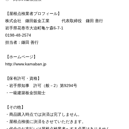
【屋根点検業者プロフィール】
株式会社 鎌田鈑金工業 代表取締役 鎌田 善行
岩手県花巻市大迫町亀ケ森6-7-1
0198-48-2574
担当者：鎌田 善行
【ホームページ】
http://www.kamaban.jp
【保有許可・資格】
・岩手県知事 許可（般－2）第9294号
・一級建築板金技能士
【その他】
・商品購入時点では決済は完了しません。
・屋根点検後に決済をさせていただきます。
・代金のお支払いは屋根点検業者へする必要はありません。