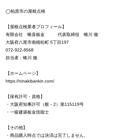
◯柏原市の屋根点検
【屋根点検業者プロフィール】
有限会社 蜷喜板金 代表取締役 蜷川 徹
大阪府八尾市南植松町 5丁目197
072-922-8568
担当者：蜷川 徹
【ホームページ】
https://ninakibankin.com/
【保有許可・資格】
・大阪府知事許可（般－2）第115119号
・一級建築板金技能士
【その他】
・商品購入時点では決済は完了しません。