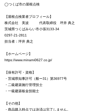
◯つくば市の屋根点検
【屋根点検業者プロフィール】
株式会社 美波 代表取締役 坪井 典之
茨城県つくばみらい市小張3133-34
0297-21-2811
担当者：坪井 典之
【ホームページ】
https://www.minami0627.co.jp/
【保有許可・資格】
・茨城県知事許可（般ー31）第36977号
・二級建築施行管理技士
・一級建築板金技能士
【その他】
・商品購入時点では決済は完了しません。