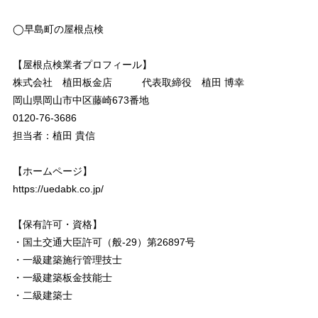
◯早島町の屋根点検
【屋根点検業者プロフィール】
株式会社 植田板金店 代表取締役 植田 博幸
岡山県岡山市中区藤崎673番地
0120-76-3686
担当者：植田 貴信
【ホームページ】
https://uedabk.co.jp/
【保有許可・資格】
・国土交通大臣許可（般-29）第26897号
・一級建築施行管理技士
・一級建築板金技能士
・二級建築士