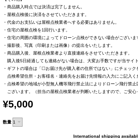
・商品購入時点では決済は完了しません。
・屋根点検後に決済をさせていただきます。
・代金のお支払いは屋根点検業者へする必要はありません。
・住宅の屋根点検を1回行います。
・住宅の周囲の環境によってドローン点検ができない場合がございま
・撮影後、写真（印刷または画像）の提出をいたします。
・商品購入後、屋根点検業者より直接連絡をさせていただきます。
購入後5日経過しても連絡がない場合は、大変お手数ですが当サイ
・ギフトの場合は「☐お届け先が購入者の住所ではない」にチェック
点検希望住所・お客様名・連絡先をお届け先情報の入力にご記入く
・点検希望の地域が小型無人機等飛行禁止法によりドローン飛行禁止
ございます。（担当の屋根点検業者が判断いたしますので、ご安心
¥5,000
数量
International shipping availab