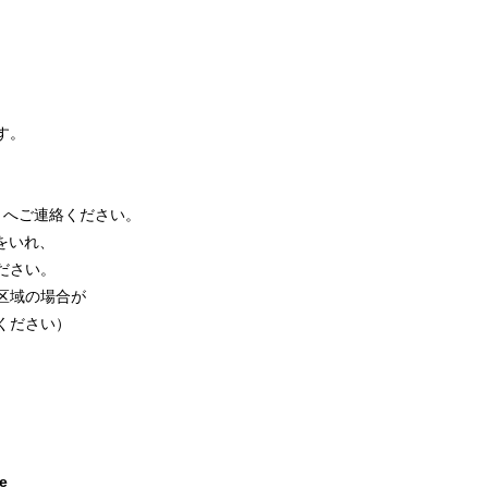
す。
トへご連絡ください。
をいれ、
ださい。
区域の場合が
ください）
le