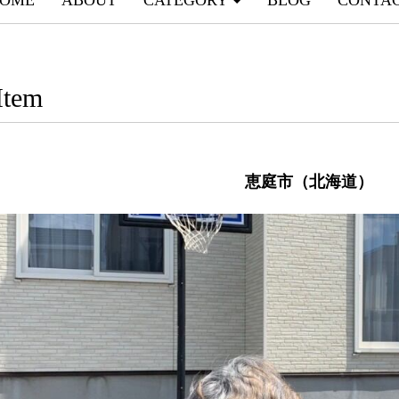
OME
ABOUT
CATEGORY
BLOG
CONTA
Item
恵庭市（北海道）