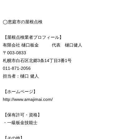
◯恵庭市の屋根点検
【屋根点検業者プロフィール】
有限会社 樋口板金 代表 樋口健人
〒003-0833
札幌市白石区北郷3条14丁目3番1号
011-871-2056
担当者：樋口 健人
【ホームページ】
http://www.amajimai.com/
【保有許可・資格】
・一級板金技能士
【その他】